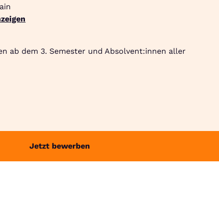
ain
zeigen
Suche
Community
Jobbörse
Login
Menü
en ab dem 3. Semester und Absolvent:innen aller
Jetzt bewerben