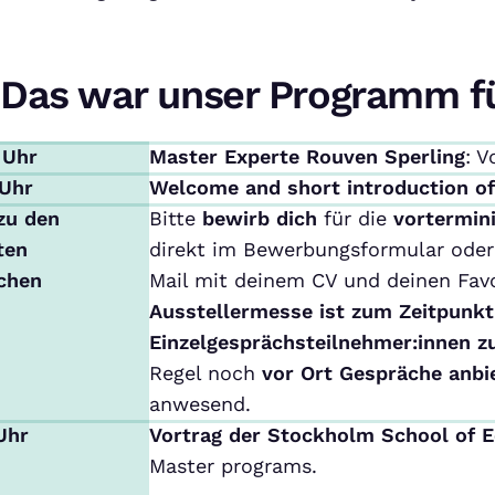
Das war unser Programm f
 Uhr
Master Experte Rouven Sperling
: V
 Uhr
Welcome and short introduction o
zu den
Bitte
bewirb dich
für die
vortermin
ten
direkt im Bewerbungsformular oder 
chen
Mail mit deinem CV und deinen Favo
Ausstellermesse ist zum Zeitpunkt
Einzelgesprächsteilnehmer:innen z
Regel noch
vor Ort Gespräche anbi
anwesend.
 Uhr
Vortrag der Stockholm School of 
Master programs.