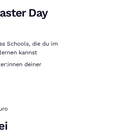
aster Day
ss Schools, die du im
lernen kannst
er:innen deiner
uro
ei