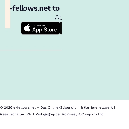
e‑fellows.net to go:
Hol dir unsere
App!
Follow us!
Inhalte im Überblick
Über uns
Cookies
Nutzungsbedingungen
Barrierefreiheit
Datenschutz
Impressum
© 2026 e-fellows.net – Das Online-Stipendium & Karrierenetzwerk |
Gesellschafter: ZEIT Verlagsgruppe, McKinsey & Company Inc
accadis