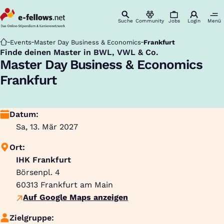
Suche
Community
Jobs
Login
Menü
Startseite
Events
Master Day Business & Economics
Frankfurt
Finde deinen Master in BWL, VWL & Co.
:
Master Day Business & Economics
Frankfurt
Datum:
Sa, 13. Mär 2027
Ort:
IHK Frankfurt
Börsenpl. 4
60313
Frankfurt am Main
Auf Google Maps anzeigen
Zielgruppe: