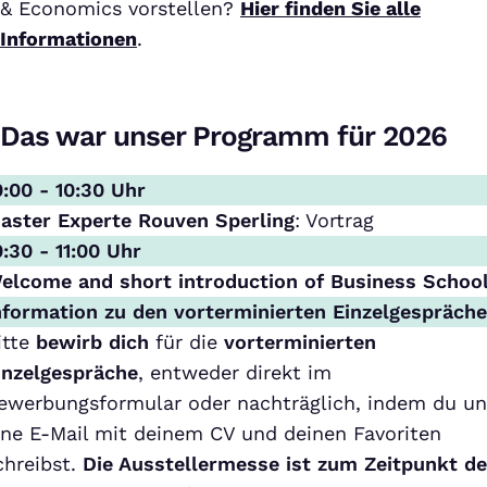
& Economics vorstellen?
Hier finden Sie alle
Informationen
.
Das war unser Programm für 2026
0:00 - 10:30 Uhr
aster Experte Rouven Sperling
: Vortrag
0:30 - 11:00 Uhr
elcome and short introduction of Business Schoo
nformation zu den vorterminierten Einzelgespräch
itte
bewirb dich
für die
vorterminierten
inzelgespräche
, entweder direkt im
ewerbungsformular oder nachträglich, indem du un
ine E-Mail mit deinem CV und deinen Favoriten
chreibst.
Die Ausstellermesse ist zum Zeitpunkt de