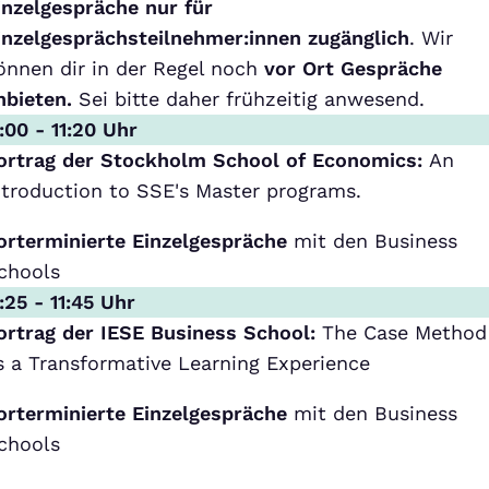
inzelgespräche nur für
inzelgesprächsteilnehmer:innen zugänglich
. Wir
önnen dir in der Regel noch
vor Ort Gespräche
nbieten.
Sei bitte daher frühzeitig anwesend.
1:00 - 11:20 Uhr
ortrag der Stockholm School of Economics:
An
ntroduction to SSE's Master programs.
orterminierte Einzelgespräche
mit den Business
chools
1:25 - 11:45 Uhr
ortrag der IESE Business School:
The Case Method
s a Transformative Learning Experience
orterminierte Einzelgespräche
mit den Business
chools