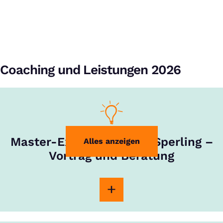
Coaching und Leistungen 2026
Master-Experte Rouven Sperling –
Alles anzeigen
Vortrag und Beratung