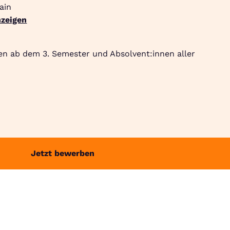
ain
zeigen
Suche
Community
Jobbörse
Login
Menü
en ab dem 3. Semester und Absolvent:innen aller
Jetzt bewerben