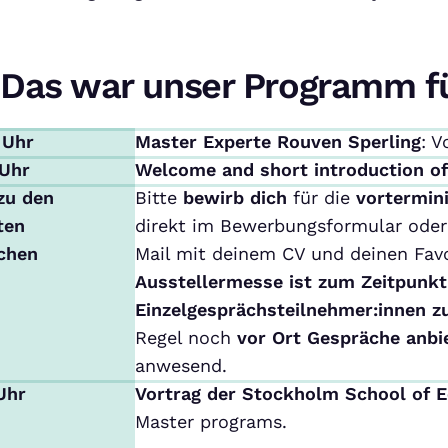
Das war unser Programm f
 Uhr
Master Experte Rouven Sperling
: V
 Uhr
Welcome and short introduction o
zu den
Bitte
bewirb dich
für die
vortermin
ten
direkt im Bewerbungsformular oder 
chen
Mail mit deinem CV und deinen Favo
Ausstellermesse ist zum Zeitpunkt
Einzelgesprächsteilnehmer:innen z
Regel noch
vor Ort Gespräche anbi
anwesend.
 Uhr
Vortrag der Stockholm School of 
Master programs.