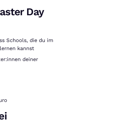
aster Day
ss Schools, die du im
lernen kannst
er:innen deiner
uro
ei