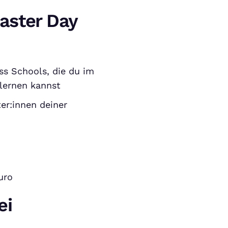
aster Day
ss Schools, die du im
lernen kannst
er:innen deiner
uro
ei