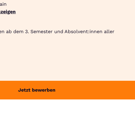
ain
zeigen
Suche
Community
Jobbörse
Login
Menü
en ab dem 3. Semester und Absolvent:innen aller
Jetzt bewerben