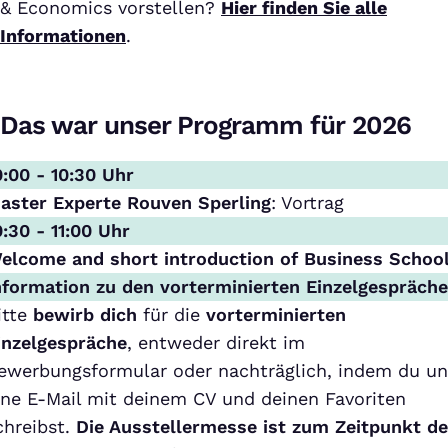
& Economics vorstellen?
Hier finden Sie alle
Informationen
.
Das war unser Programm für 2026
0:00 - 10:30 Uhr
aster Experte Rouven Sperling
: Vortrag
0:30 - 11:00 Uhr
elcome and short introduction of Business Schoo
nformation zu den vorterminierten Einzelgespräch
itte
bewirb dich
für die
vorterminierten
inzelgespräche
, entweder direkt im
ewerbungsformular oder nachträglich, indem du un
ine E-Mail mit deinem CV und deinen Favoriten
chreibst.
Die Ausstellermesse ist zum Zeitpunkt de