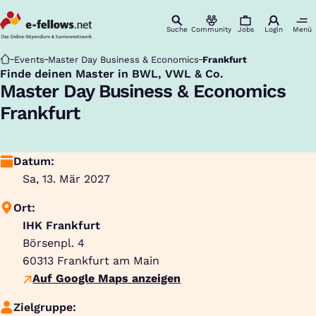
Suche
Community
Jobs
Login
Menü
Startseite
Events
Master Day Business & Economics
Frankfurt
Finde deinen Master in BWL, VWL & Co.
:
Master Day Business & Economics
Frankfurt
Datum:
Sa, 13. Mär 2027
Ort:
IHK Frankfurt
Börsenpl. 4
60313
Frankfurt am Main
Auf Google Maps anzeigen
Zielgruppe: