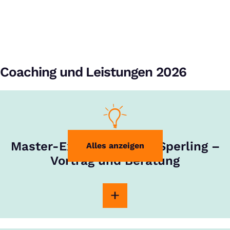
Coaching und Leistungen 2026
Master-Experte Rouven Sperling –
Alles anzeigen
Vortrag und Beratung