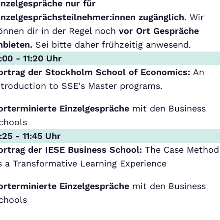
inzelgespräche nur für
inzelgesprächsteilnehmer:innen zugänglich
. Wir
önnen dir in der Regel noch
vor Ort Gespräche
nbieten.
Sei bitte daher frühzeitig anwesend.
1:00 - 11:20 Uhr
ortrag der Stockholm School of Economics:
An
ntroduction to SSE's Master programs.
orterminierte Einzelgespräche
mit den Business
chools
1:25 - 11:45 Uhr
ortrag der IESE Business School:
The Case Method
s a Transformative Learning Experience
orterminierte Einzelgespräche
mit den Business
chools