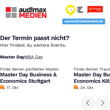
Der Termin passt nicht?
Hier findest du weitere Events.
Master Day
MBA Day
Finde deinen perfekten Master.
:
Finde deinen Trau
:
Master Day Business &
Master Day Bu
Economics Stuttgart
Economics Kö
Datum
Sa, 17. Okt
Datum
Sa, 24. Okt