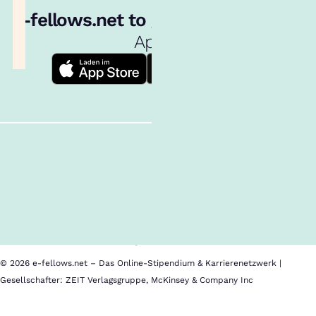
e‑fellows.net to go:
Hol dir unsere
App!
Follow us!
Inhalte im Überblick
Über uns
Cookies
Nutzungsbedingungen
Barrierefreiheit
Datenschutz
Impressum
© 2026 e-fellows.net – Das Online-Stipendium & Karrierenetzwerk |
Gesellschafter: ZEIT Verlagsgruppe, McKinsey & Company Inc
Free