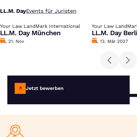
LL.M. Day
Events für Juristen
Your Law LandMark International
:
Your Law LandMark
:
LL.M. Day München
LL.M. Day Berl
Datum
Sa, 21. Nov
Datum
Sa, 13. Mär 2027
Jetzt bewerben