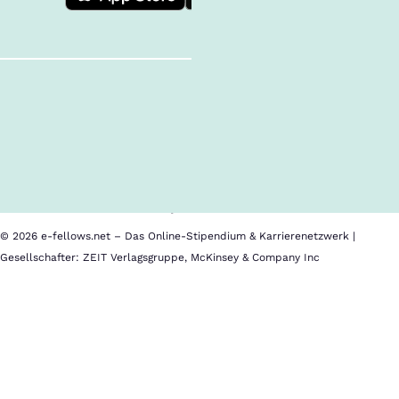
Follow us!
Inhalte im Überblick
Über uns
Cookies
Nutzungsbedingungen
Barrierefreiheit
Datenschutz
Impressum
© 2026 e-fellows.net – Das Online-Stipendium & Karrierenetzwerk |
Gesellschafter: ZEIT Verlagsgruppe, McKinsey & Company Inc
Expertenbuch
„Der
LL.M.
2026“