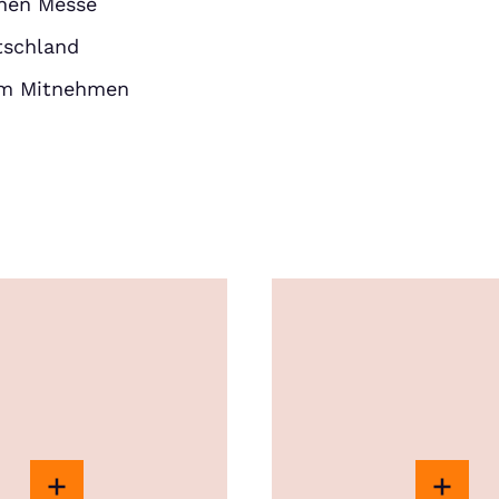
enen Messe
tschland
um Mitnehmen