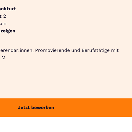
ankfurt
z 2
Suche
Community
Jobbörse
Login
Menü
ain
zeigen
ferendar:innen, Promovierende und Berufstätige mit
.M.
Jetzt bewerben