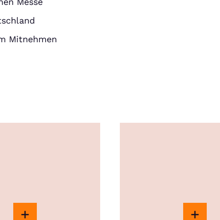
enen Messe
tschland
um Mitnehmen