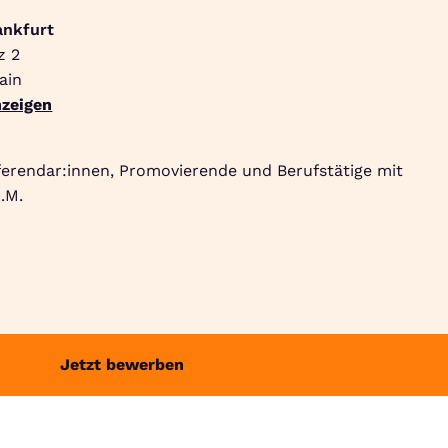
ankfurt
z 2
Suche
Community
Jobbörse
Login
Menü
ain
zeigen
ferendar:innen, Promovierende und Berufstätige mit
.M.
Jetzt bewerben