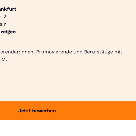
ankfurt
z 2
Suche
Community
Jobbörse
Login
Menü
ain
zeigen
ferendar:innen, Promovierende und Berufstätige mit
.M.
Jetzt bewerben