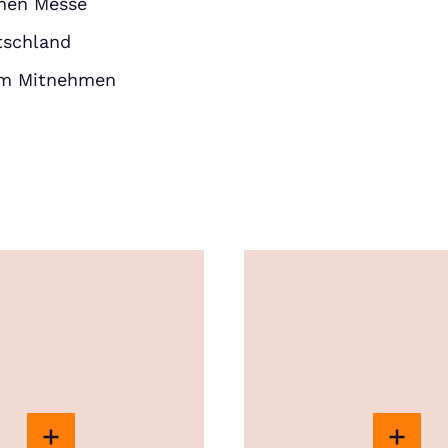
enen Messe
tschland
um Mitnehmen