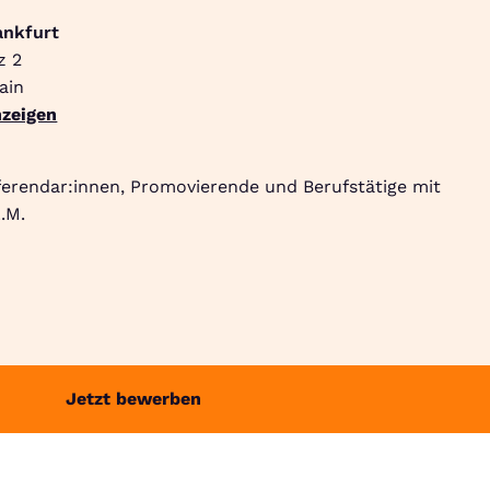
ankfurt
z 2
Suche
Community
Jobbörse
Login
Menü
ain
zeigen
ferendar:innen, Promovierende und Berufstätige mit
.M.
Jetzt bewerben