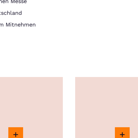
enen Messe
tschland
um Mitnehmen