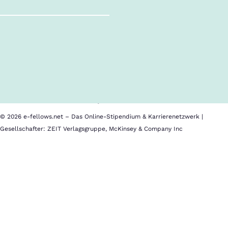
Follow us!
Inhalte im Überblick
Über uns
Cookies
Nutzungsbedingungen
Barrierefreiheit
Datenschutz
Impressum
© 2026 e-fellows.net – Das Online-Stipendium & Karrierenetzwerk |
Gesellschafter: ZEIT Verlagsgruppe, McKinsey & Company Inc
Texas
A&M
University
Location: