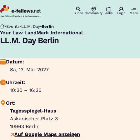
Suche
Community
Jobs
Login
Menü
Startseite
Events
LL.M. Day
Berlin
Your Law LandMark International
:
LL.M. Day Berlin
Datum:
Sa, 13. Mär 2027
Uhrzeit:
10:30 – 16:30
Ort:
Tagesspiegel-Haus
Askanischer Platz 3
10963
Berlin
Auf Google Maps anzeigen