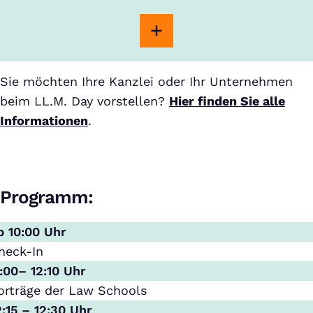
Sie möchten Ihre Kanzlei oder Ihr Unternehmen
beim LL.M. Day vorstellen?
Hier finden Sie alle
Informationen
.
Programm:
b 10:00 Uhr
heck-In
1:00– 12:10 Uhr
orträge der Law Schools
2:15 – 12:30 Uhr