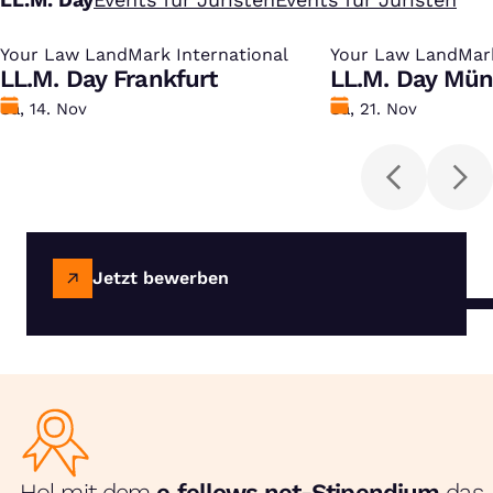
Your Law LandMark International
:
Your Law LandMark
:
LL.M. Day Frankfurt
LL.M. Day Mü
Datum
Sa, 14. Nov
Datum
Sa, 21. Nov
Jetzt bewerben
Hol mit dem
e‑fellows.net-Stipendium
das