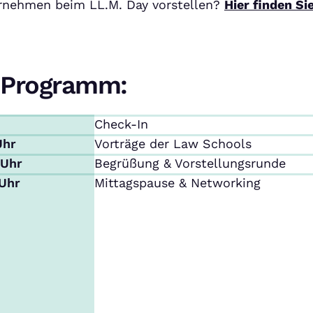
ernehmen beim LL.M. Day vorstellen?
Hier finden Si
Programm:
Check-In
Uhr
Vorträge der Law Schools
 Uhr
Begrüßung & Vorstellungsrunde
 Uhr
Mittagspause & Networking