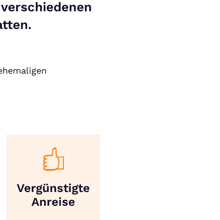
s verschiedenen
tten.
ehemaligen
Vergünstigte
Anreise