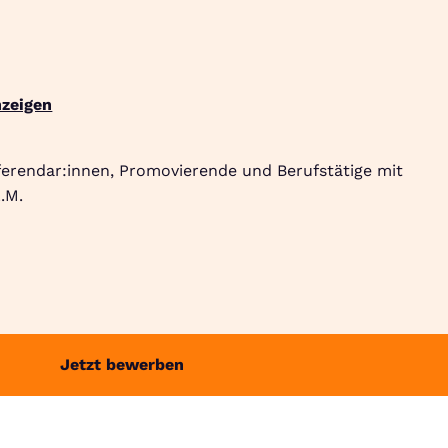
Suche
Community
Jobbörse
Login
Menü
zeigen
ferendar:innen, Promovierende und Berufstätige mit
.M.
Jetzt bewerben