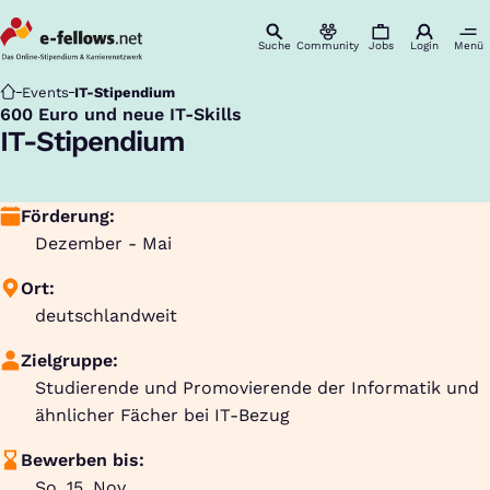
Suche
Community
Jobs
Login
Menü
Startseite
Events
IT-Stipendium
600 Euro und neue IT-Skills
:
IT-Stipendium
Förderung:
Dezember - Mai
Ort:
deutschlandweit
Zielgruppe:
Studierende und Promovierende der Informatik und
ähnlicher Fächer bei IT-Bezug
Bewerben bis:
So, 15. Nov