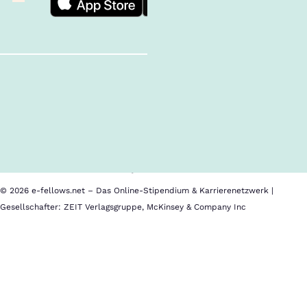
Follow us!
Inhalte im Überblick
Über uns
Cookies
Nutzungsbedingungen
Barrierefreiheit
Datenschutz
Impressum
© 2026 e-fellows.net – Das Online-Stipendium & Karrierenetzwerk |
Gesellschafter: ZEIT Verlagsgruppe, McKinsey & Company Inc
mindsquare:
3
IT-
Stipendien