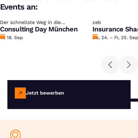
Events an:
Der schnellste Weg in die
:
zeb
:
Unternehmensberatung
Consulting Day München
Insurance Sha
Datum
Fr, 18. Sep
Datum
Do, 24. – Fr, 25. Sep
Jetzt bewerben