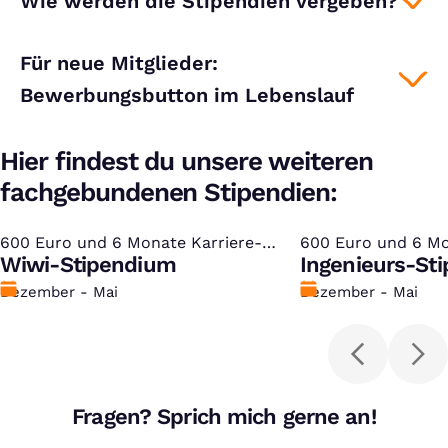
Wie werden die Stipendien vergeben?
Für neue Mitglieder:
Bewerbungsbutton im Lebenslauf
Hier findest du unsere weiteren
fachgebundenen Stipendien:
600 Euro und 6 Monate Karriere-
:
600 Euro und 6 M
:
Mentoring
Wiwi-Stipendium
Ingenieurs-St
Förderung
Dezember - Mai
Förderung
Dezember - Mai
Fragen? Sprich mich gerne an!